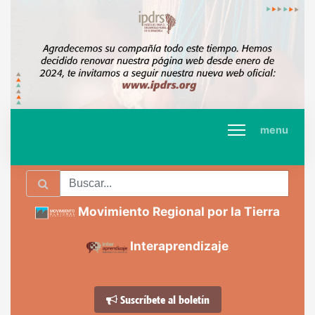
menu
Movimiento Regional por la Tierra
Interaprendizaje
Suscríbete al boletín