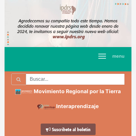
menu
Movimiento Regional por la Tierra
Interaprendizaje
Suscríbete al boletín