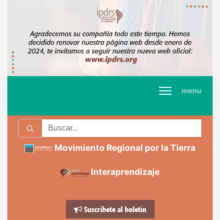
menu
Movimiento Regional por la Tierra
Interaprendizaje
Suscríbete al boletín