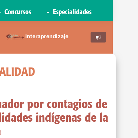
Concursos
Especialidades
Interaprendizaje
UALIDAD
uador por contagios de
idades indígenas de la
a