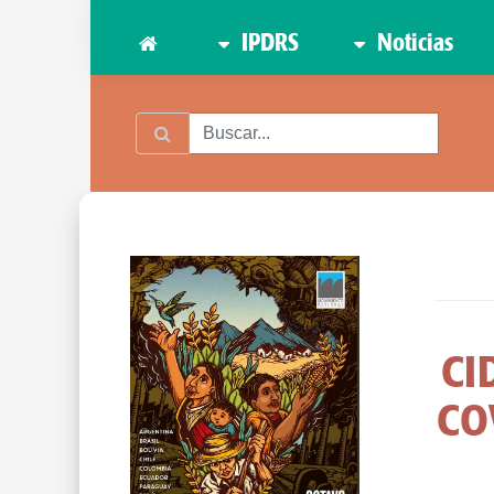
IPDRS
Noticias
CI
COV