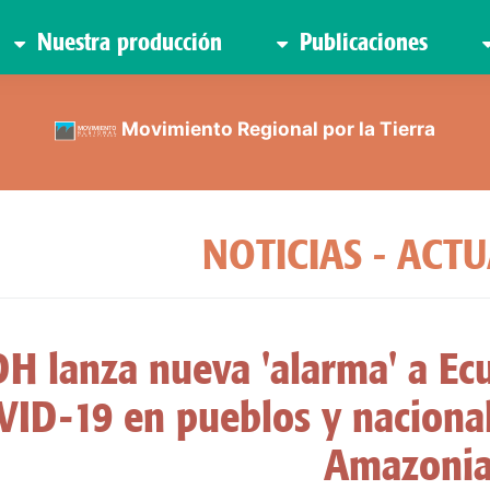
Nuestra producción
Publicaciones
Movimiento Regional por la Tierra
NOTICIAS - ACT
DH lanza nueva 'alarma' a Ec
ID-19 en pueblos y nacional
Amazoni