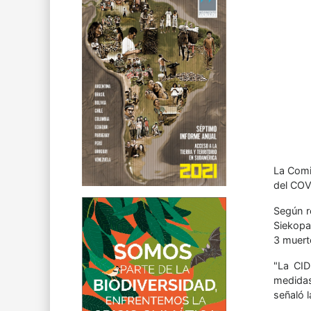
La Comi
del COV
Según r
Siekopa
3 muert
"La CID
medidas
señaló l