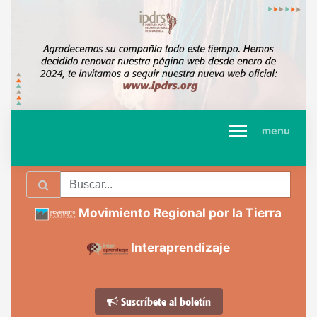
menu
Movimiento Regional por la Tierra
Interaprendizaje
Suscríbete al boletín