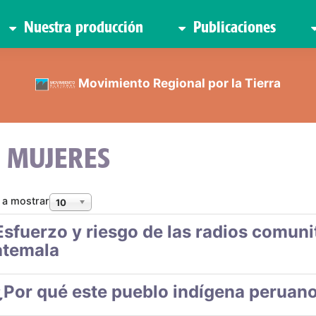
Nuestra producción
Publicaciones
Movimiento Regional por la Tierra
MUJERES
 a mostrar
10
Esfuerzo y riesgo de las radios comunit
temala
¿Por qué este pueblo indígena peruano 