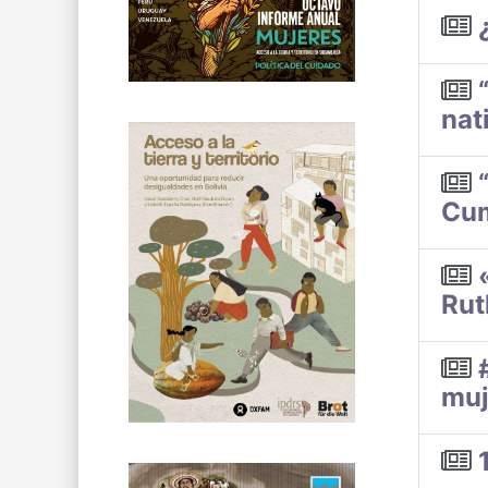
nat
Cum
Rut
muj