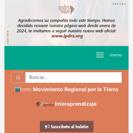
menu
Movimiento Regional por la Tierra
Interaprendizaje
Suscríbete al boletín