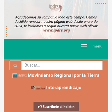
menu
Movimiento Regional por la Tierra
Interaprendizaje
Suscríbete al boletín