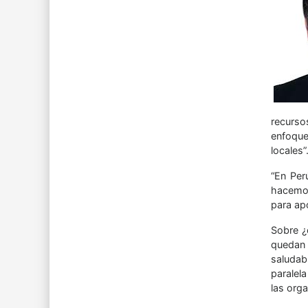
recurso
enfoque
locales”
“En Per
hacemos
para ap
Sobre ¿
quedan 
saludabl
paralela
las org