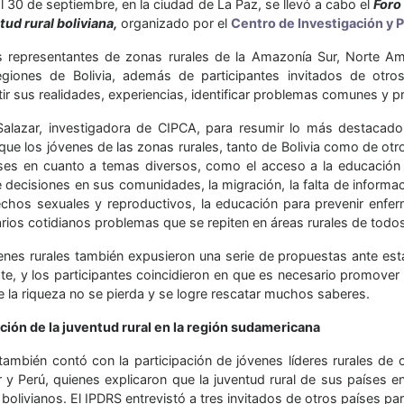
l 30 de septiembre, en la ciudad de La Paz, se llevó a cabo el
Foro
tud rural boliviana,
organizado por el
Centro de Investigación y
 representantes de zonas rurales de la Amazonía Sur, Norte Amaz
egiones de Bolivia, además de participantes invitados de otro
r sus realidades, experiencias, identificar problemas comunes y pr
Salazar, investigadora de CIPCA, para resumir lo más destacado
 que los jóvenes de las zonas rurales, tanto de Bolivia como de ot
eses en cuanto a temas diversos, como el acceso a la educación y a
 decisiones en sus comunidades, la migración, la falta de informa
echos sexuales y reproductivos, la educación para prevenir en
rios cotidianos problemas que se repiten en áreas rurales de todos
enes rurales también expusieron una serie de propuestas ante esta
te, y los participantes coincidieron en que es necesario promover 
e la riqueza no se pierda y se logre rescatar muchos saberes.
ación de la juventud rural en la región sudamericana
 también contó con la participación de jóvenes líderes rurales de
 y Perú, quienes explicaron que la juventud rural de sus países e
bolivianos. El IPDRS entrevistó a tres invitados de otros países par