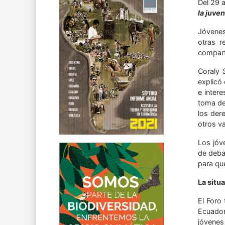
Del 29 a
la juven
Jóvenes
otras r
comparti
Coraly 
explicó
e inter
toma de
los der
otros va
Los jóv
de deba
para qu
La situ
El Foro
Ecuador
jóvenes 