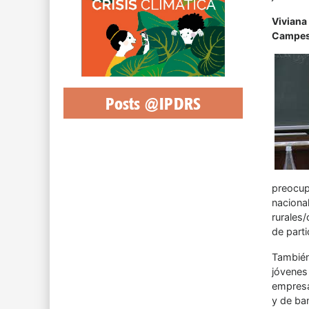
Viviana
Campes
Posts @IPDRS
preocup
naciona
rurales
de parti
También 
jóvenes
empresa
y de ba