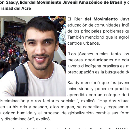
on Saady, líder
del Movimiento Juvenil Amazónico de Brasil
y d
ersidad del Acre
El líder
del Movimiento Juve
educación de comunidades indíg
de los principales problemas qu
También mencionó que la agroin
centros urbanos.
“Los jóvenes rurales tanto l
mejores oportunidades de educ
juventud indígena brasilera es m
preocupación es la búsqueda de
Saady mencionó que los jóvene
universidad y poner en prácti
aprendido con un enfoque de int
discriminación y otros factores sociales", explicó. "Hay dos situ
en su historia y pasado, ellos migran, se capacitan y regresan 
u origen humilde y el proceso de globalización cambia sus form
y discriminación", explicó.