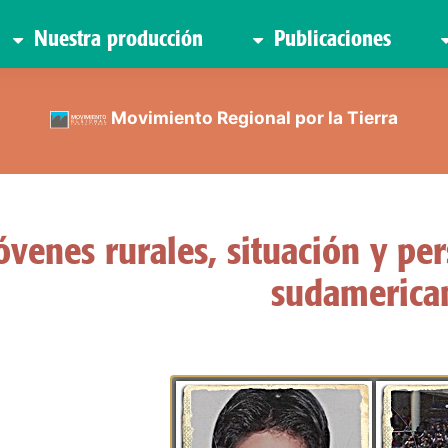
Nuestra producción
Publicaciones
Movimiento Regional por la Tierra
óvenes rurales, situación y per
sudamerica