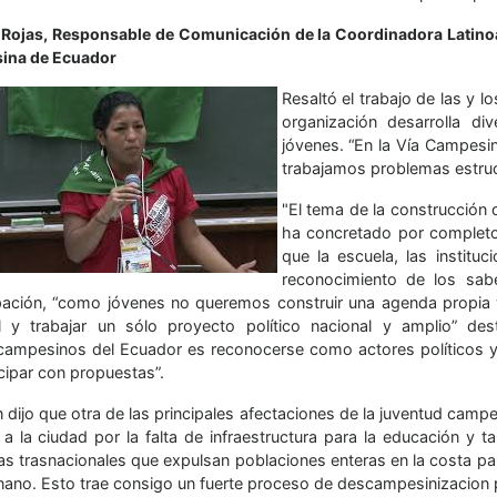
 Rojas, Responsable de Comunicación de la Coordinadora Lati
ina de Ecuador
Resaltó el trabajo de las y 
organización desarrolla di
jóvenes. “En la Vía Campesi
trabajamos problemas estruc
"El tema de la construcción d
ha concretado por completo
que la escuela, las instit
reconocimiento de los sabe
ación, “como jóvenes no queremos construir una agenda propia 
l y trabajar un sólo proyecto político nacional y amplio” d
/campesinos del Ecuador es reconocerse como actores políticos y d
cipar con propuestas”.
dijo que otra de las principales afectaciones de la juventud campes
 a la ciudad por la falta de infraestructura para la educación y t
s trasnacionales que expulsan poblaciones enteras en la costa par
nano. Esto trae consigo un fuerte proceso de descampesinizacion po