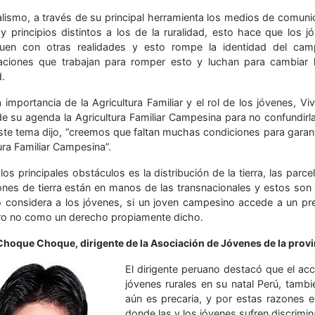
talismo, a través de su principal herramienta los medios de comun
 y principios distintos a los de la ruralidad, esto hace que lo
iquen con otras realidades y esto rompe la identidad del ca
aciones que trabajan para romper esto y luchan para cambiar l
.
a importancia de la Agricultura Familiar y el rol de los jóvenes, 
de su agenda la Agricultura Familiar Campesina para no confundirl
ste tema dijo, “creemos que faltan muchas condiciones para garanti
ura Familiar Campesina”.
os principales obstáculos es la distribución de la tierra, las parce
ones de tierra están en manos de las transnacionales y estos so
no considera a los jóvenes, si un joven campesino accede a un pred
ero no como un derecho propiamente dicho.
Choque Choque, dirigente de la Asociación de Jóvenes de la prov
El dirigente peruano destacó que el ac
jóvenes rurales en su natal Perú, tambi
aún es precaria, y por estas razones e
donde las y los jóvenes sufren discrimin