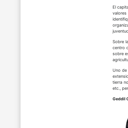
El capi
valores
identif
organiz
juventud
Sobre l
centro 
sobre e
agricult
Uno de l
extensi
tierra 
etc., p
Geddil 