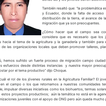
También resaltó que: “la problemática e
y Ecuador, donde la falta de acceso 
distribución de la tierra, el avance de 
migración que ya son preocupantes.
¿Cómo hacer que el campo sea comp
considera que es necesario que los
s hacia el tema de la agricultura y la ganadería y también para 
 de las organizaciones locales que deben promover talleres, pla
.
ú, hemos sufrido un fuerte proceso de migración campo ciudad 
 esfuerzos desde distintas instancias y nuestra mayor preocupac
ostar por el tema productivo” dijo Choque.
cuál el rol de los jóvenes rurales en la Agricultura Familiar? El 
en el campo o los que retornamos a nuestras comunidades tene
e, impulsar diversas iniciativas como los biohuertos, termas solar
 estos proyectos productivos; aún la temática no está en la agenda
anizaciones juveniles con el apoyo de ONG pero aún queda mucho po