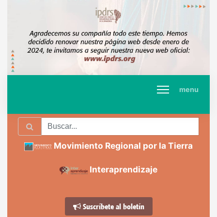
menu
Movimiento Regional por la Tierra
Interaprendizaje
Suscríbete al boletín