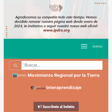
menu
Movimiento Regional por la Tierra
Interaprendizaje
Suscríbete al boletín