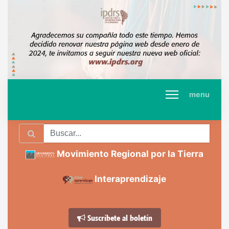
menu
Movimiento Regional por la Tierra
Interaprendizaje
Suscríbete al boletín