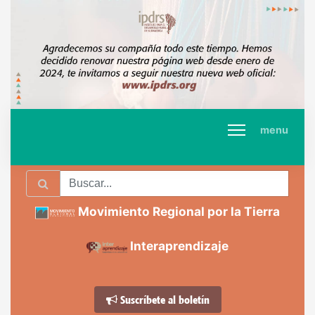
menu
Movimiento Regional por la Tierra
Interaprendizaje
Suscríbete al boletín