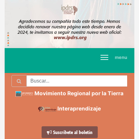
menu
Movimiento Regional por la Tierra
Interaprendizaje
Suscríbete al boletín