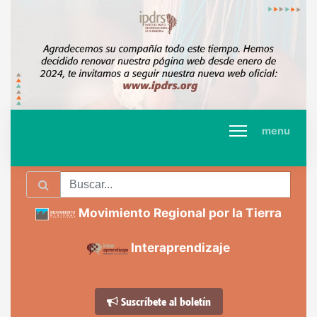
menu
Movimiento Regional por la Tierra
Interaprendizaje
Suscríbete al boletín