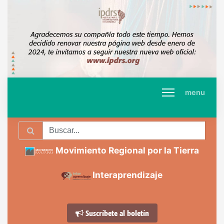
menu
Movimiento Regional por la Tierra
Interaprendizaje
Suscríbete al boletín