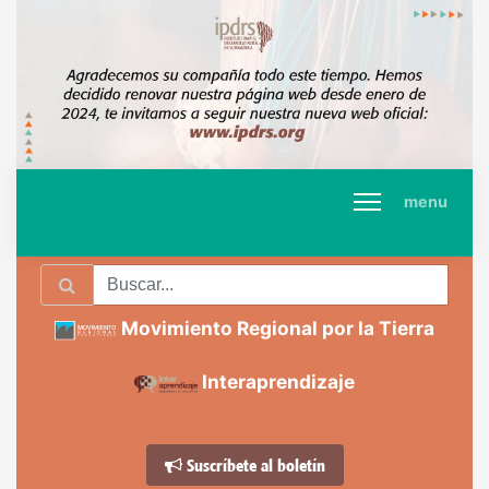
menu
Movimiento Regional por la Tierra
Interaprendizaje
Suscríbete al boletín