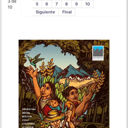
3 de
5
6
7
8
9
10
10
Siguiente
Final