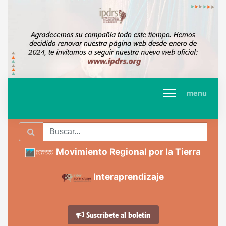
menu
Movimiento Regional por la Tierra
Interaprendizaje
Suscríbete al boletín