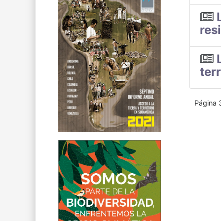
res
terr
Página 