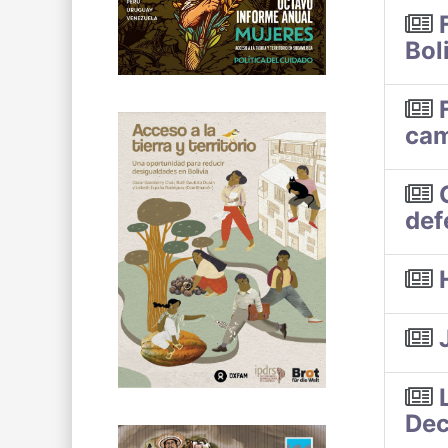
Bol
cam
def
Dec