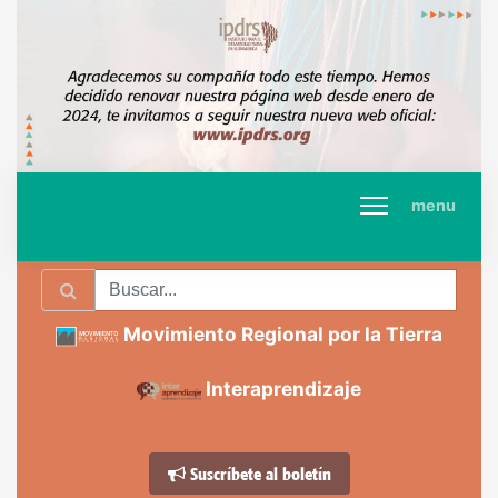
menu
Movimiento Regional por la Tierra
Interaprendizaje
Suscríbete al boletín